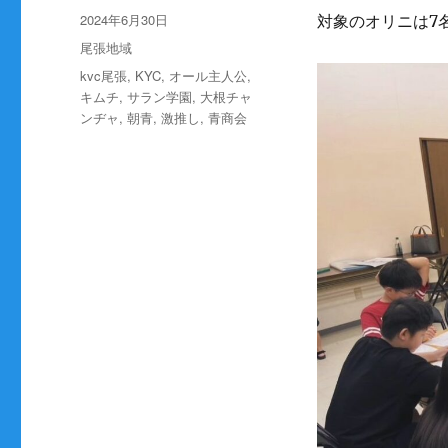
稿
投
2024年6月30日
対象のオリニは7
者
稿
カ
尾張地域
日:
テ
タ
kvc尾張
,
KYC
,
オール主人公
,
ゴ
グ
キムチ
,
サラン学園
,
大根チャ
リ
ンヂャ
,
朝青
,
激推し
,
青商会
ー