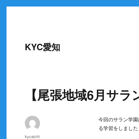
KYC愛知
【尾張地域6月サラ
今回のサラン学園
る学習をしました
投
kycaichi