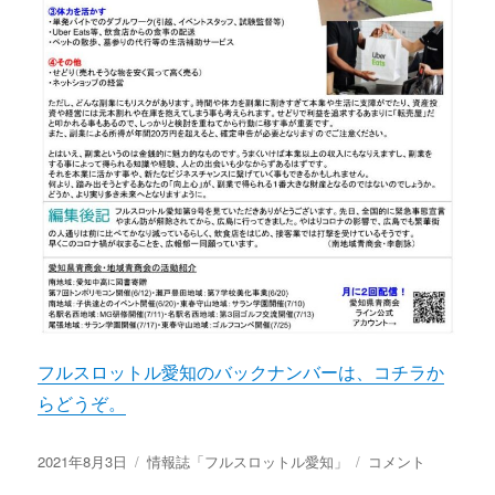
フルスロットル愛知のバックナンバーは、コチラか
らどうぞ。
投
カ
情
2021年8月3日
情報誌「フルスロットル愛知」
コメント
稿
テ
報