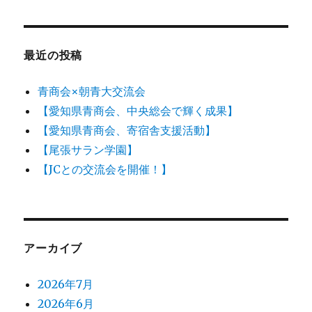
日:
ゴ
誌
リ
「フ
ー
ル
ス
最近の投稿
ロ
ッ
青商会×朝青大交流会
ト
ル
【愛知県青商会、中央総会で輝く成果】
愛
【愛知県青商会、寄宿舎支援活動】
知」
【尾張サラン学園】
２
０
【JCとの交流会を開催！】
２
１
年
７
月
アーカイブ
第
９
2026年7月
号
に
2026年6月