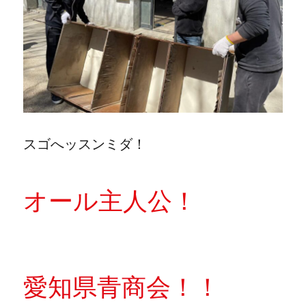
スゴへッスンミダ！
オール主人公！
愛知県青商会！！