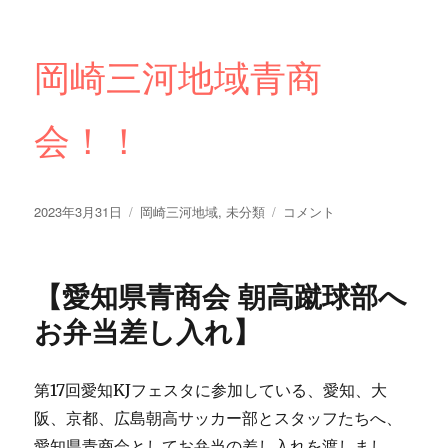
岡崎三河地域青商
会！！
投
カ
【岡
2023年3月31日
岡崎三河地域
,
未分類
コメント
稿
テ
崎
日:
ゴ
三
リ
河
【愛知県青商会 朝高蹴球部へ
ー
地
域
お弁当差し入れ】
青
商
会・
第17回愛知KJフェスタに参加している、愛知、大
朝
阪、京都、広島朝高サッカー部とスタッフたちへ、
青
と
愛知県青商会としてお弁当の差し入れを渡しまし