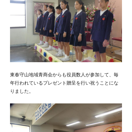
処
理
作
業】
に
東春守山地域青商会からも役員数人が参加して、毎
年行われているプレゼント贈呈を行い祝うことにな
りました。