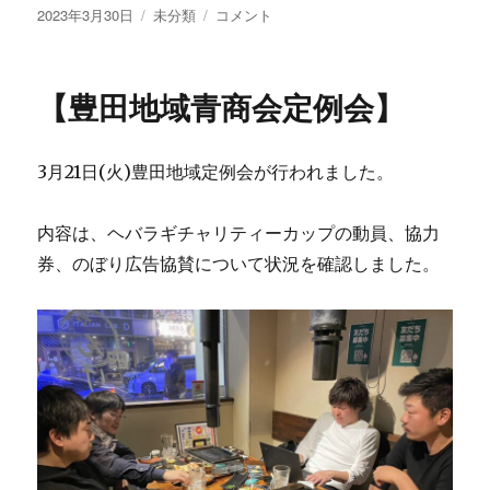
投
カ
【愛
2023年3月30日
未分類
コメント
稿
テ
知
日:
ゴ
県
リ
青
【豊田地域青商会定例会】
ー
商
会
朝
3月21日(火)豊田地域定例会が行われました。
高
蹴
球
内容は、ヘバラギチャリティーカップの動員、協力
部
券、のぼり広告協賛について状況を確認しました。
へ
お
弁
当
差
し
入
れ】
に