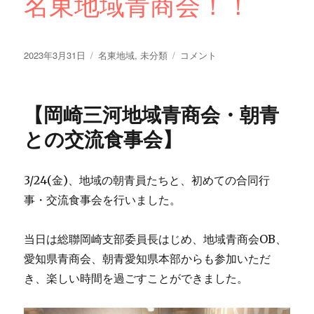
名東地域青商会！！
投
カ
【名
2023年3月31日
名東地域
,
未分類
コメント
稿
テ
東
日:
ゴ
地
リ
域
【岡崎三河地域青商会・朝青
ー
青
商
との交流食事会】
会
コ
ス
3/24(金)、地域の朝青員たちと、初めての合同行
ト
事・交流食事会を行いました。
コ
代
行
当日は総聯岡崎支部委員長はじめ、地域青商会OB、
販
愛知県青商会、朝青愛知県本部からも参加いただ
売
開
き、楽しい時間を過ごすことができました。
催】
に