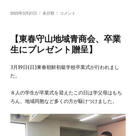
投
カ
【愛
2023年3月21日
未分類
コメント
稿
テ
知
日:
ゴ
県
リ
青
【東春守山地域青商会、卒業
ー
商
会、
生にプレゼント贈呈】
4
回
目
3月19日(日)東春朝鮮初級学校卒業式が行われまし
の
た。
愛
知
中
８人の学生が卒業式を迎えたこの日は学父母はもち
高
ろん、地域同胞など多くの方が駆けつけました。
旧
校
舎
残
置
物