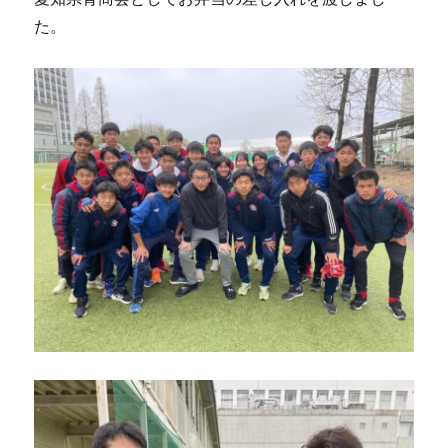
の
た。
交
流
食
事
会】
に