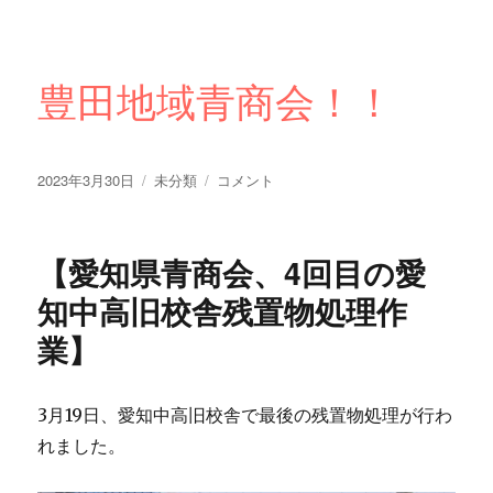
豊田地域青商会！！
投
カ
【豊
2023年3月30日
未分類
コメント
稿
テ
田
日:
ゴ
地
リ
域
【愛知県青商会、4回目の愛
ー
青
商
知中高旧校舎残置物処理作
会
業】
定
例
会】
に
3月19日、愛知中高旧校舎で最後の残置物処理が行わ
れました。