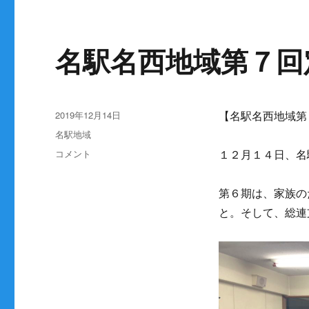
名駅名西地域第７回
投
2019年12月14日
【名駅名西地域第
稿
カ
名駅地域
日:
テ
名
コメント
１２月１４日、名
ゴ
駅
リ
名
ー
第６期は、家族の
西
地
と。そして、総連
域
第
７
回
定
期