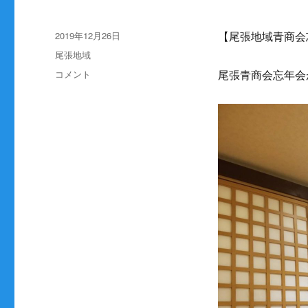
投
2019年12月26日
【尾張地域青商会
稿
カ
尾張地域
日:
テ
尾
コメント
尾張青商会忘年会が
ゴ
張
リ
地
ー
域
青
商
会
忘
年
会
に