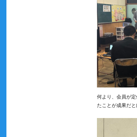
総
会
に
何より、会員が定
たことが成果だと