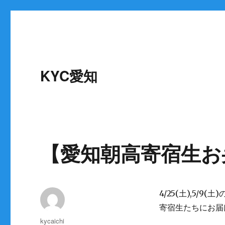
KYC愛知
【愛知朝高寄宿生お
4/25(土),5
寄宿生たちにお届
投
kycaichi