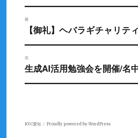
投
前
稿
【御礼】ヘバラギチャリティ
過
去
ナ
の
ビ
投
次
稿:
ゲ
生成AI活用勉強会を開催/名
次
の
ー
投
シ
稿:
ョ
ン
KYC愛知
Proudly powered by WordPress