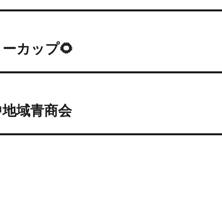
ーカップ🌻
中地域青商会