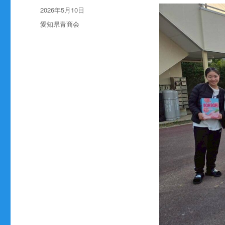
稿
投
2026年5月10日
者
稿
カ
愛知県青商会
日:
テ
ゴ
リ
ー