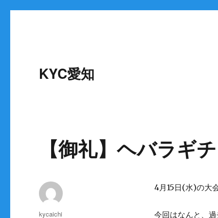
KYC愛知
【御礼】ヘバラギチ
4月15日(水)
投
kycaichi
今回はなんと、過