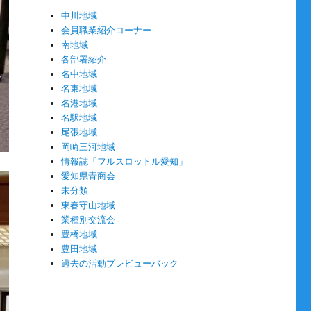
中川地域
会員職業紹介コーナー
南地域
各部署紹介
名中地域
名東地域
名港地域
名駅地域
尾張地域
岡崎三河地域
情報誌「フルスロットル愛知」
愛知県青商会
未分類
東春守山地域
業種別交流会
豊橋地域
豊田地域
過去の活動プレビューバック