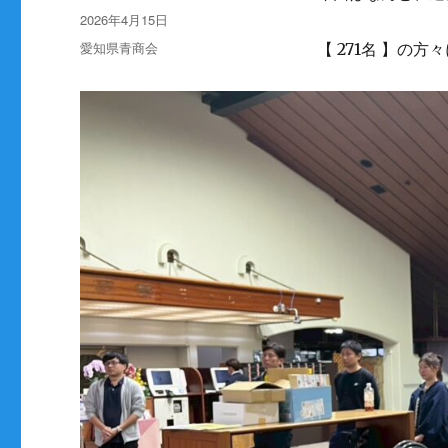
稿
投
2026年4月15日
者
稿
カ
愛知県青商会
【 271名 】の
日:
テ
ゴ
リ
ー