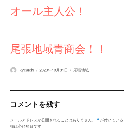
オール主人公！
尾張地域青商会！！
投
投
カ
kycaichi
2023年10月31日
尾張地域
稿
稿
テ
者
日:
ゴ
リ
ー
コメントを残す
メールアドレスが公開されることはありません。
*
が付いている
欄は必須項目です