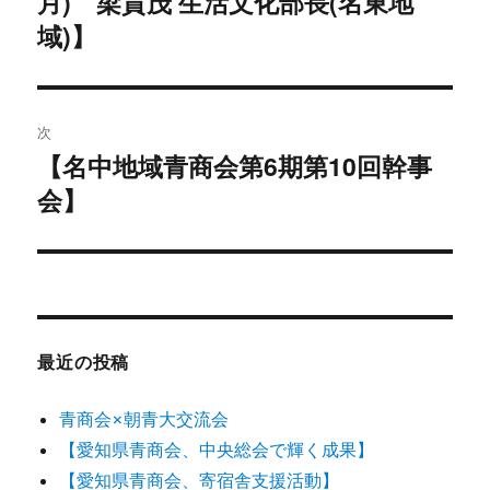
月) 梁貴茂 生活文化部長(名東地
ナ
の
域)】
ビ
投
稿:
ゲ
次
ー
【名中地域青商会第6期第10回幹事
次
シ
会】
の
投
ョ
稿:
ン
最近の投稿
青商会×朝青大交流会
【愛知県青商会、中央総会で輝く成果】
【愛知県青商会、寄宿舎支援活動】