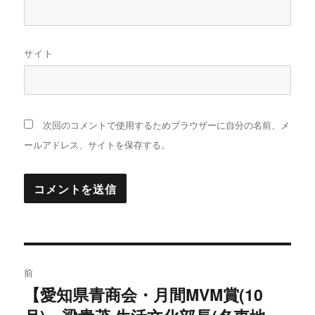
サイト
次回のコメントで使用するためブラウザーに自分の名前、メ
ールアドレス、サイトを保存する。
投
前
稿
【愛知県青商会・月間MVM賞(10
過
去