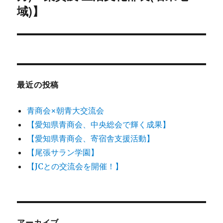
ー
投
域)】
シ
稿:
ョ
ン
最近の投稿
青商会×朝青大交流会
【愛知県青商会、中央総会で輝く成果】
【愛知県青商会、寄宿舎支援活動】
【尾張サラン学園】
【JCとの交流会を開催！】
アーカイブ