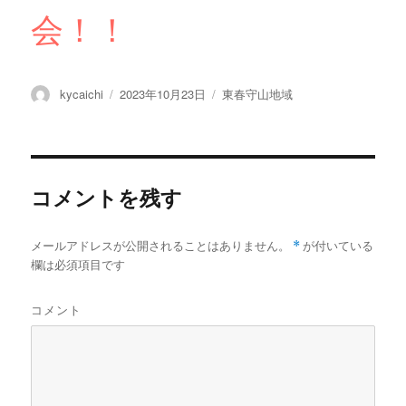
会！！
投
投
カ
kycaichi
2023年10月23日
東春守山地域
稿
稿
テ
者
日:
ゴ
リ
ー
コメントを残す
メールアドレスが公開されることはありません。
*
が付いている
欄は必須項目です
コメント