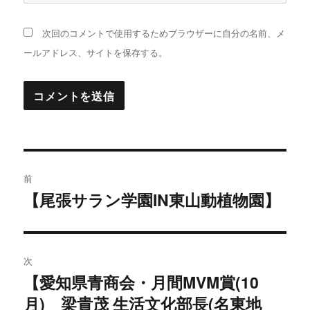
次回のコメントで使用するためブラウザーに自分の名前、メ
ールアドレス、サイトを保存する。
投
前
稿
【尾張サラン学園IN東山動植物園】
過
去
ナ
の
ビ
投
次
稿:
ゲ
【愛知県青商会・月間MVM賞(10
次
月) 梁貴茂 生活文化部長(名東地
の