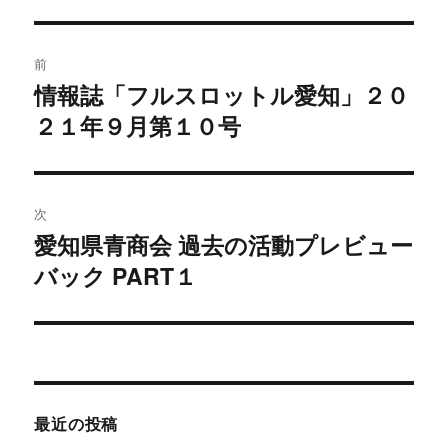
投
前
稿
情報誌「フルスロットル愛知」２０
過
２１年９月第１０号
去
ナ
の
ビ
投
稿:
ゲ
次
愛知県青商会 過去の活動プレビュー
次
ー
バック PART１
の
シ
投
稿:
ョ
ン
最近の投稿