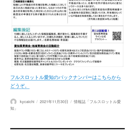
フルスロットル愛知のバックナンバーはこちらから
どうぞ。
投
投
カ
kycaichi
2021年11月30日
情報誌「フルスロットル愛
稿
稿
テ
知」
者
日:
ゴ
リ
ー