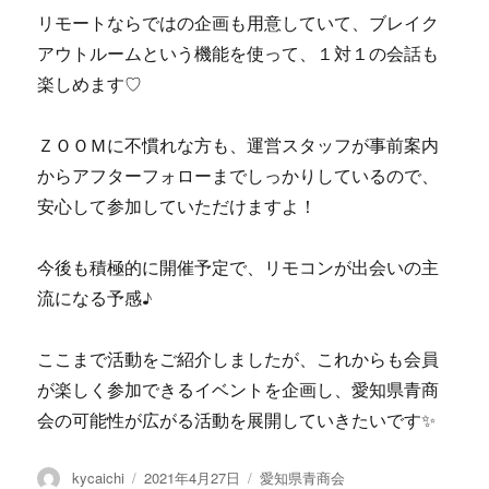
リモートならではの企画も用意していて、ブレイク
アウトルームという機能を使って、１対１の会話も
楽しめます♡
ＺＯＯＭに不慣れな方も、運営スタッフが事前案内
からアフターフォローまでしっかりしているので、
安心して参加していただけますよ！
今後も積極的に開催予定で、リモコンが出会いの主
流になる予感♪
ここまで活動をご紹介しましたが、これからも会員
が楽しく参加できるイベントを企画し、愛知県青商
会の可能性が広がる活動を展開していきたいです✨
投
投
カ
kycaichi
2021年4月27日
愛知県青商会