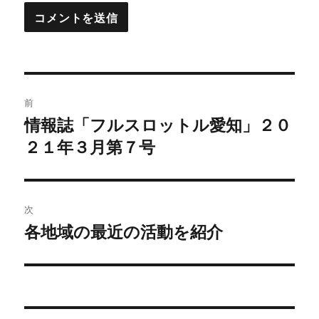
投
前
稿
情報誌「フルスロットル愛知」２０
過
２１年３月第７号
去
ナ
の
ビ
投
稿:
ゲ
次
各地域の最近の活動を紹介
次
ー
の
シ
投
稿:
ョ